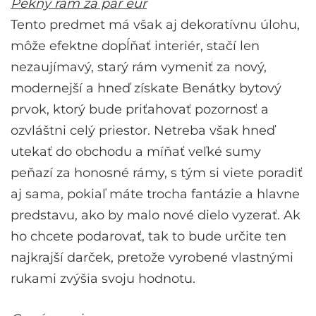
Pekný rám za pár eur
Tento predmet má však aj dekoratívnu úlohu,
môže efektne dopĺňať interiér, stačí len
nezaujímavý, starý rám vymeniť za nový,
modernejší a hneď získate
Benátky
bytový
prvok, ktorý bude priťahovať pozornosť a
ozvláštni celý priestor. Netreba však hneď
utekať do obchodu a míňať veľké sumy
peňazí za honosné rámy, s tým si viete poradiť
aj sama, pokiaľ máte trocha fantázie a hlavne
predstavu, ako by malo nové dielo vyzerať. Ak
ho chcete podarovať, tak to bude určite ten
najkrajší darček, pretože vyrobené vlastnými
rukami zvýšia svoju hodnotu.