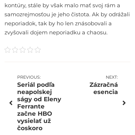
kontúry, stále by však malo mať svoj rám a
samozrejmosťou je jeho čistota. Ak by odrážali
neporiadok, tak by ho len znásobovali a
zvyšovali dojem neporiadku a chaosu.
Navigácia
PREVIOUS:
NEXT:
Seriál podľa
Zázračná
v
neapolskej
esencia
ságy od Eleny
článku
Ferrante
začne HBO
vysielať už
čoskoro