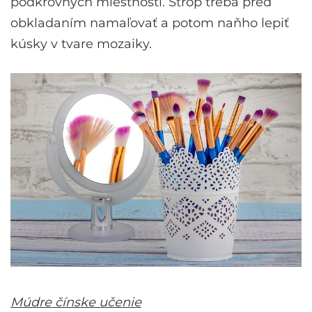
podkrovných miestností. Strop treba pred
obkladaním namaľovať a potom naňho lepiť
kúsky v tvare mozaiky.
Múdre čínske učenie