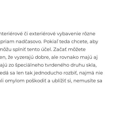
eriérové či exteriérové vybavenie rôzne
 priam nadčasovo. Pokiaľ teda chcete, aby
môžu splniť tento účel. Začať môžete
len, že vyzerajú dobre, ale rovnako majú aj
bajú zo špeciálneho tvrdeného druhu skla,
edá sa len tak jednoducho rozbiť, najmä nie
i omylom poškodiť a ublížiť si, nemusíte sa