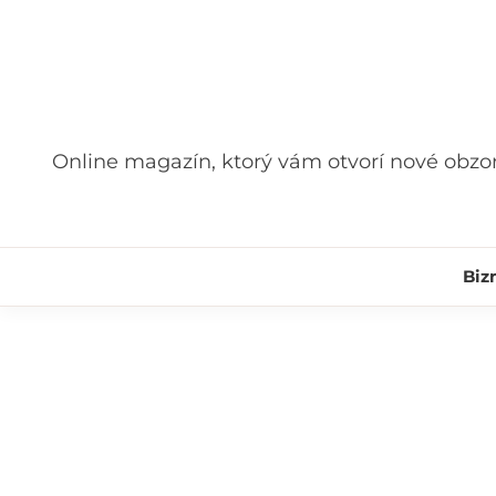
Skip
to
content
Online magazín, ktorý vám otvorí nové obzo
Biz