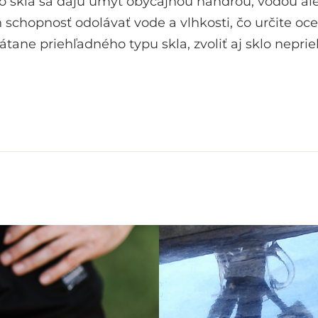
e zo skla sa dajú umyť obyčajnou handrou, vodou 
 schopnosť odolávať vode a vlhkosti, čo určite ocen
tane priehľadného typu skla, zvoliť aj sklo nepr