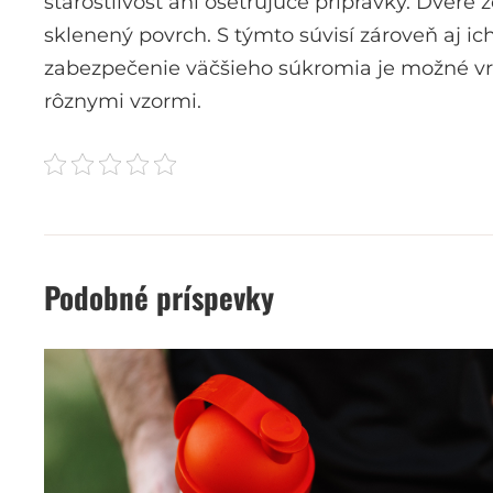
starostlivosť ani ošetrujúce prípravky. Dver
sklenený povrch. S týmto súvisí zároveň aj ich
zabezpečenie väčšieho súkromia je možné vrá
rôznymi vzormi.
Podobné príspevky