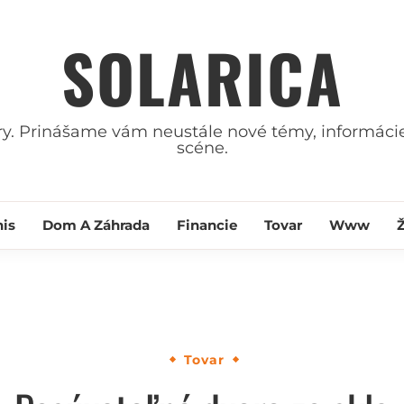
SOLARICA
ry. Prinášame vám neustále nové témy, informácie
scéne.
nis
Dom A Záhrada
Financie
Tovar
Www
Tovar