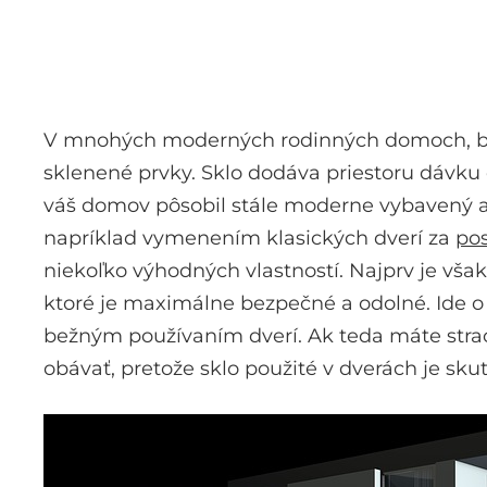
V mnohých moderných rodinných domoch, bytoc
sklenené prvky. Sklo dodáva priestoru dávku
váš domov pôsobil stále moderne vybavený aj 
napríklad vymenením klasických dverí za
po
niekoľko výhodných vlastností. Najprv je vša
ktoré je maximálne bezpečné a odolné. Ide o 
bežným používaním dverí. Ak teda máte strac
obávať, pretože sklo použité v dverách je sk