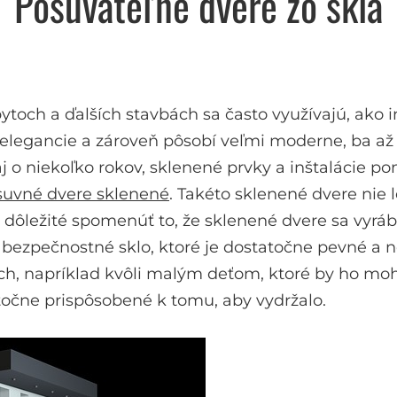
Posúvateľné dvere zo skla
h a ďalších stavbách sa často využívajú, ako int
 elegancie a zároveň pôsobí veľmi moderne, ba až
o niekoľko rokov, sklenené prvky a inštalácie po
suvné dvere sklenené
. Takéto sklenené dvere nie 
k dôležité spomenúť to, že sklenené dvere sa vyrá
bezpečnostné sklo, ktoré je dostatočne pevné a n
h, napríklad kvôli malým deťom, ktoré by ho mohl
utočne prispôsobené k tomu, aby vydržalo.