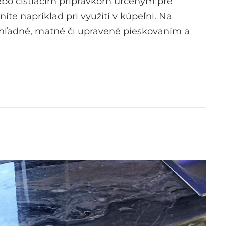
alebo čistiacim prípravkom určeným pre
íte napríklad pri využití v kúpeľni. Na
iehľadné, matné či upravené pieskovaním a