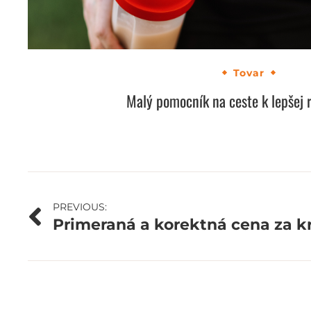
Tovar
Malý pomocník na ceste k lepšej 
Navigácia
PREVIOUS:
Primeraná a korektná cena za k
v
článku