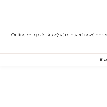
Skip
to
content
Online magazín, ktorý vám otvorí nové obzo
Biz