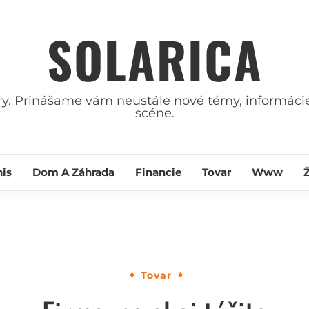
SOLARICA
ry. Prinášame vám neustále nové témy, informácie
scéne.
nis
Dom A Záhrada
Financie
Tovar
Www
Tovar