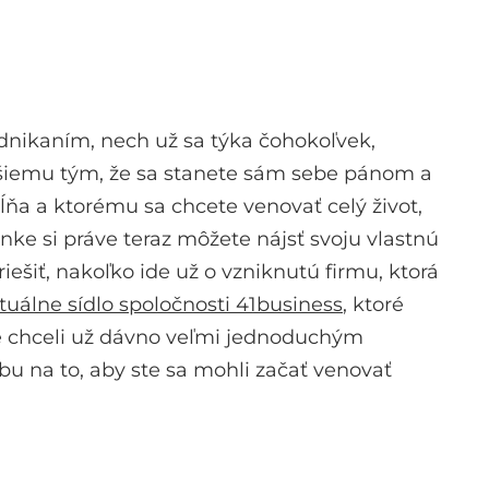
dnikaním, nech už sa týka čohokoľvek,
 lepšiemu tým, že sa stanete sám sebe pánom a
ĺňa a ktorému sa chcete venovať celý život,
nke si práve teraz môžete nájsť svoju vlastnú
ešiť, nakoľko ide už o vzniknutú firmu, ktorá
rtuálne sídlo spoločnosti 41business
, ktoré
e chceli už dávno veľmi jednoduchým
bu na to, aby ste sa mohli začať venovať