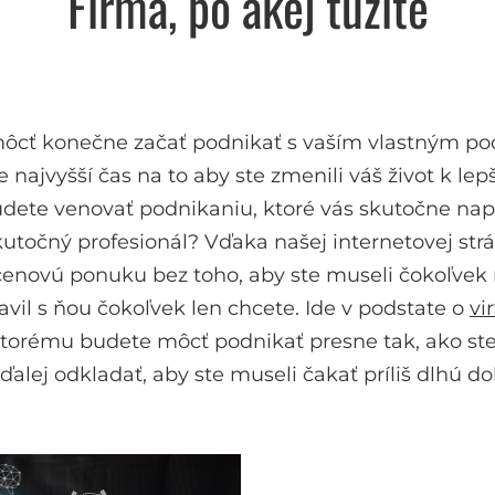
Firma, po akej túžite
môcť konečne začať podnikať s vaším vlastným po
 je najvyšší čas na to aby ste zmenili váš život k
budete venovať podnikaniu, ktoré vás skutočne nap
kutočný profesionál? Vďaka našej internetovej strá
enovú ponuku bez toho, aby ste museli čokoľvek ri
ravil s ňou čokoľvek len chcete. Ide v podstate o
vi
torému budete môcť podnikať presne tak, ako st
alej odkladať, aby ste museli čakať príliš dlhú do