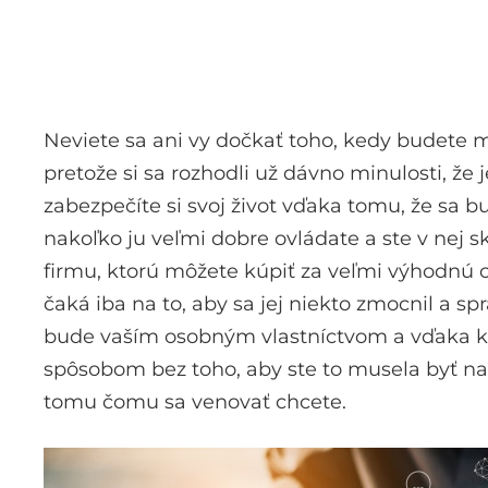
Neviete sa ani vy dočkať toho, kedy budete 
pretože si sa rozhodli už dávno minulosti, že
zabezpečíte si svoj život vďaka tomu, že sa 
nakoľko ju veľmi dobre ovládate a ste v nej s
firmu, ktorú môžete kúpiť za veľmi výhodnú c
čaká iba na to, aby sa jej niekto zmocnil a sp
bude vaším osobným vlastníctvom a vďaka k
spôsobom bez toho, aby ste to musela byť naď
tomu čomu sa venovať chcete.