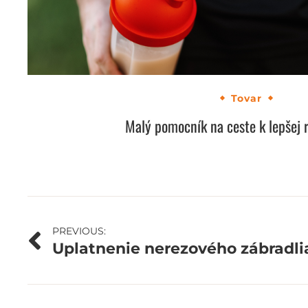
Tovar
Malý pomocník na ceste k lepšej 
Navigácia
PREVIOUS:
Uplatnenie nerezového zábradli
v
článku